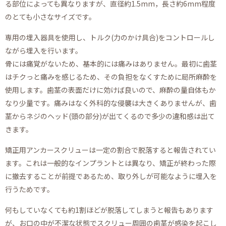
る部位によっても異なりますが、直径約1.5mm，長さ約6mm程度
のとても小さなサイズです。
専用の埋入器具を使用し、トルク(力のかけ具合)をコントロールし
ながら埋入を行います。
骨には痛覚がないため、基本的には痛みはありません。最初に歯茎
はチクっと痛みを感じるため、その負担をなくすために局所麻酔を
使用します。歯茎の表面だけに効けば良いので、麻酔の量自体もか
なり少量です。痛みはなく外科的な侵襲は大きくありませんが、歯
茎からネジのヘッド(頭の部分)が出てくるので多少の違和感は出て
きます。
矯正用アンカースクリューは一定の割合で脱落すると報告されてい
ます。これは一般的なインプラントとは異なり、矯正が終わった際
に撤去することが前提であるため、取り外しが可能なように埋入を
行うためです。
何もしていなくても約1割ほどが脱落してしまうと報告もあります
が、お口の中が不潔な状態でスクリュー周囲の歯茎が感染を起こし