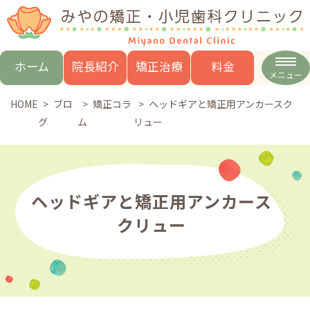
ホーム
院長紹介
矯正治療
料金
メニュー
HOME
マウスピース型
HOME
ブロ
矯正コラ
料金
ヘッドギアと矯正用アンカースク
矯正治療について
矯正装置
グ
ム
リュー
院長紹介
よくある質問
矯正治療
矯正治療の時期・流れ
部分矯正
歯科治療
矯正治療のトラブル
3歳からの受け口治療
矯正以外の方法
矯正費用
ヘッドギアと矯正用アンカース
アクセス
治療後の保定
クリュー
子供の矯正治療
新着情報
（リテーナー）
採用情報
大人の矯正治療
口腔筋機能療法
歯ブラシ指導と
埋伏歯の矯正治療