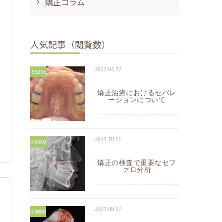
矯正コラム
人気記事（閲覧数）
2022.04.27
66235
矯正治療におけるセパレ
ーションについて
2021.10.11
43349
矯正の検査で重要なセフ
ァロ分析
2021.09.17
43089