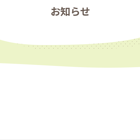
お知らせ
治療後の保定（リテーナー）
口腔筋機能療法
歯ブラシ指導とクリーニング